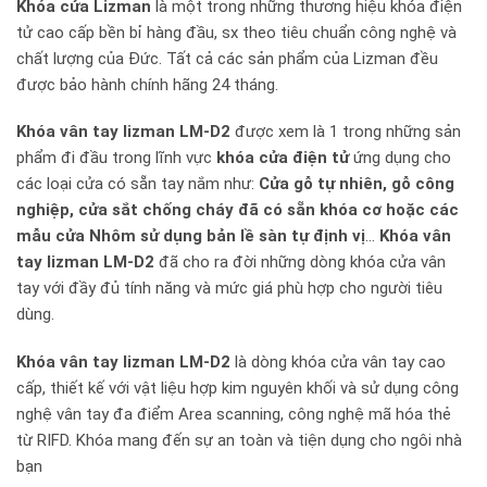
Khóa cửa Lizman
là một trong những thương hiệu khóa điện
tử cao cấp bền bỉ hàng đầu, sx theo tiêu chuẩn công nghệ và
chất lượng của Đức. Tất cả các sản phẩm của Lizman đều
được bảo hành chính hãng 24 tháng.
Khóa vân tay lizman LM-D2
được xem là 1 trong những sản
phẩm đi đầu trong lĩnh vực
khóa cửa điện tử
ứng dụng cho
các loại cửa có sẵn tay nắm như:
Cửa gỗ tự nhiên, gỗ công
nghiệp, cửa sắt chống cháy đã có sẵn khóa cơ hoặc các
mẫu cửa Nhôm sử dụng bản lề sàn tự định vị
…
Khóa vân
tay lizman LM-D2
đã cho ra đời những dòng khóa cửa vân
tay với đầy đủ tính năng và mức giá phù hợp cho người tiêu
dùng.
Khóa vân tay lizman LM-D2
là dòng khóa cửa vân tay cao
cấp, thiết kế với vật liệu hợp kim nguyên khối và sử dụng công
nghệ vân tay đa điểm Area scanning, công nghệ mã hóa thẻ
từ RIFD. Khóa mang đến sự an toàn và tiện dụng cho ngôi nhà
bạn