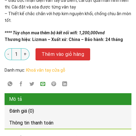
– Đầu đọc nhận diện vân tay đa điểm, cài đặt qua màn hình hiển
thị. Cài đặt và xóa được từng vân tay
– Thiết kế chắc chắn với hợp kim nguyên khối, chống chịu ăn mòn
tốt.
**** Tùy chọn mua thêm bộ kết nối wifi: 1,200,000vnd
Thương hiệu: Lizman – Xuất xứ: China –
Bảo hành: 24 tháng
Khóa vân tay Lizman LM-D2 số lượng
Thêm vào giỏ hàng
Danh mục:
Khoá vân tay cửa gỗ
Mô tả
Đánh giá (0)
Thông tin thanh toán