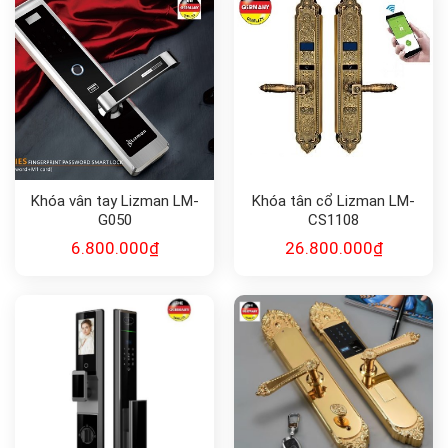
Khóa vân tay Lizman LM-
Khóa tân cổ Lizman LM-
G050
CS1108
6.800.000
₫
26.800.000
₫