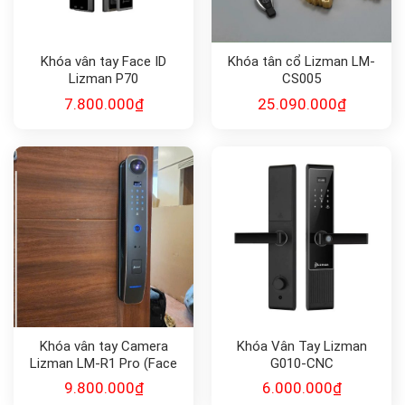
Khóa vân tay Face ID
Khóa tân cổ Lizman LM-
Lizman P70
CS005
7.800.000
₫
25.090.000
₫
Khóa vân tay Camera
Khóa Vân Tay Lizman
Lizman LM-R1 Pro (Face
G010-CNC
ID)
9.800.000
₫
6.000.000
₫