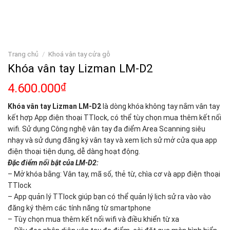
Trang chủ
/
Khoá vân tay cửa gỗ
Khóa vân tay Lizman LM-D2
4.600.000
₫
Khóa vân tay Lizman LM-D2
là dòng khóa không tay nắm vân tay
kết hợp App điện thoại TTlock, có thể tùy chọn mua thêm kết nối
wifi. Sử dụng Công nghệ vân tay đa điểm Area Scanning siêu
nhạy và sử dụng đăng ký vân tay và xem lịch sử mở cửa qua app
điện thoại tiện dụng, dễ dàng hoạt động.
Đặc điểm nổi bật của LM-D2:
– Mở khóa bằng: Vân tay, mã số, thẻ từ, chìa cơ và app điện thoại
TTlock
– App quản lý TTlock giúp bạn có thể quản lý lịch sử ra vào vào
đăng ký thêm các tính năng từ smartphone
– Tùy chọn mua thêm kết nối wifi và điều khiển từ xa