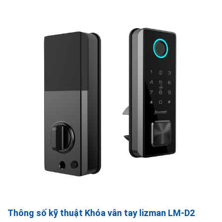
Thông số kỹ thuật Khóa vân tay lizman LM-D2