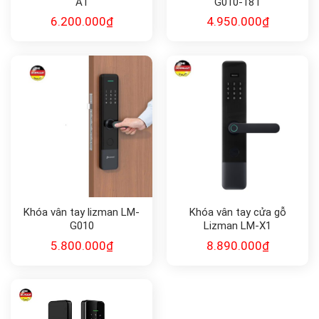
A1
G010-18T
6.200.000
₫
4.950.000
₫
Khóa vân tay lizman LM-
Khóa vân tay cửa gỗ
G010
Lizman LM-X1
5.800.000
₫
8.890.000
₫