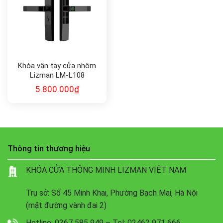
Khóa vân tay cửa nhôm
Lizman LM-L108
5.800.000
₫
Thông tin thương hiệu
KHÓA CỬA THÔNG MINH LIZMAN VIỆT NAM
Trụ sở: Số 45 Minh Khai, Phường Bạch Mai, Hà Nội
(mặt đường vành đai 2)
Hotline: 0367 585 949 – Tel: 02462 971 666