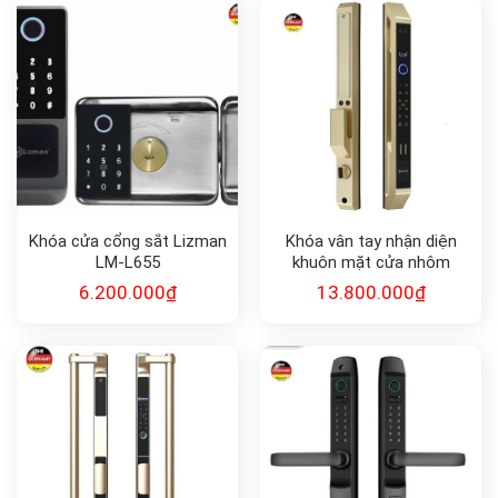
Khóa cửa cổng sắt Lizman
Khóa vân tay nhận diện
LM-L655
khuôn mặt cửa nhôm
Lizman LM-AL919
6.200.000
₫
13.800.000
₫