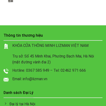
Thông tin thương hiệu
KHÓA CỬA THÔNG MINH LIZMAN VIỆT NAM
Trụ sở: Số 45 Minh Khai, Phường Bạch Mai, Hà Nội
(mặt đường vành đai 2)
Hotline: 0367 585 949 – Tel: 02462 971 666
Email: info@lizman.vn
Danh sách Đại Lý
Đại lý tại Hà Nội