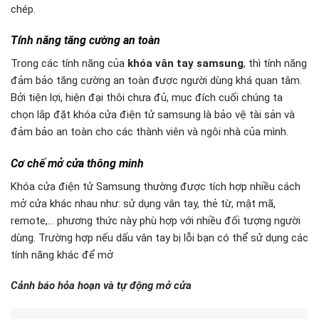
khi phát hiện ngôi nhà có nhiệt độ cao bất thường, khóa sẽ tự
động phát ra âm báo động giúp gia chủ nhận ra nguy cơ hỏa
hoạn và tự động mở cửa để bạn thoát khỏi nhà. Bên cạnh loại
khóa này còn sở hữu tính năng khác như: điều chỉnh âm thanh,
tính năng có pin dự phòng 9V và thông báo pin yếu.
Anylock – Đơn vị cung cấp khóa cửa điện tử
samsung uy tín, chất lượng
Anylock – cung cấp các loại khóa vân tay samsung chính
hãng
Hiện nay bạn đang muốn tìm đơn vị cung cấp khóa vân tay
samsung chính hãng,
Anylock
chính là một trong những đơn vị
uy tín được ủy quyền phân phối các dòng khóa cửa điện tử
samsung thông minh,
khóa cửa samsung giá rẻ
và các loại
khóa vân tay cao cấp.
Đơn vị chúng tôi luôn có đầy đủ các dòng sản phẩm đang
được ưa chuộng nhất như: khóa cao cấp cho gia đình, văn