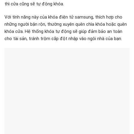
thì cửa cũng sẽ tự động khóa.
Với tính năng này của khóa điện tử samsung, thích hợp cho
những người bận rộn, thường xuyên quên chìa khóa hoặc quên
khóa cửa. Hệ thống khóa tự động sẽ giúp đảm bảo an toàn
cho tài sản, tránh trộm cắp đột nhập vào ngôi nhà của bạn.
Hình ảnh lắp đặt thực tế khóa Samsung SHP DP609
Tính năng phòng chống trộm hoàn hảo
Khóa vân tay samsung được tích hợp những tính năng hiện
đại, rất bị tác động từ bên ngoài. Vì vậy nếu gia đình bạn có kẻ
trộm đột nhập trái phép thì rất khó có thể xâm nhập vào căn
nhà nhờ hệ thống bảo vệ an toàn. Ngoài ra, việc trang bị những
tính năng khóa thông minh như vân tay, mật mã,… còn rất khó
bị sao chép, hạn chế được tối đa việc bị lộ thông tin hoặc sao
chép.