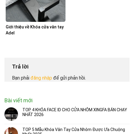
Khóa Vân Tay Lizman G010-CNC
6.000.000
₫
Khóa Cửa Vân Tay LIZMAN Z21
3.500.000
₫
Thông tin thương hiệu
KHÓA CỬA THÔNG MINH LIZMAN VIỆT NAM
Trụ sở: Số 45 Minh Khai, Phường Bạch Mai, Hà Nội
(mặt đường vành đai 2)