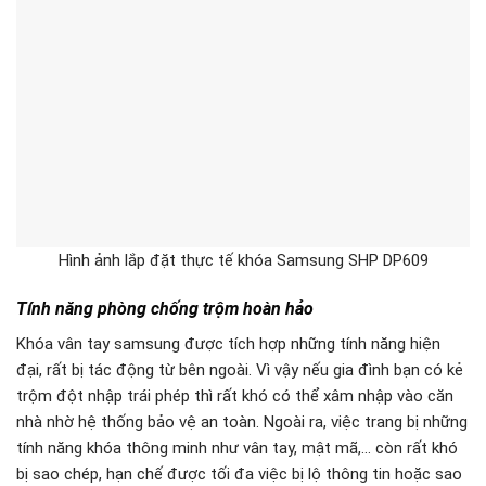
Tính năng tăng cường an toàn
Trong các tính năng của
khóa vân tay samsung
, thì tính năng
đảm bảo tăng cường an toàn được người dùng khá quan tâm.
Bởi tiện lợi, hiện đại thôi chưa đủ, mục đích cuối chúng ta
chọn lắp đặt khóa cửa điện tử samsung là bảo vệ tài sản và
đảm bảo an toàn cho các thành viên và ngôi nhà của mình.
Cơ chế mở cửa thông minh
Khóa cửa điện tử Samsung thường được tích hợp nhiều cách
mở cửa khác nhau như: sử dụng vân tay, thẻ từ, mật mã,
remote,… phương thức này phù hợp với nhiều đối tượng người
dùng. Trường hợp nếu dấu vân tay bị lỗi bạn có thể sử dụng các
tính năng khác để mở
Cảnh báo hỏa hoạn và tự động mở cửa
Khi lắp đặt
khóa cửa điện tử samsung
chúng được kích hoạt