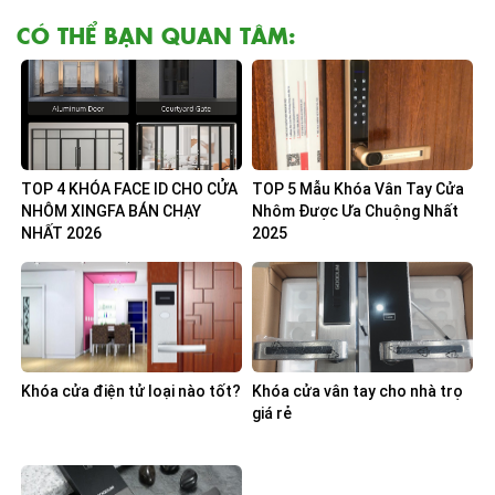
Khóa cửa điện tử Unico có thật sự tốt?
Nhà chung cư nên sử dụng loại khóa cửa vân tay nào?
25
Th10
Có nên lắp khóa cửa thẻ từ cho cửa cổng sắt?
25
Th10
Sản phẩm mới
Khóa Vân Tay Cửa Kính Cường Lực Lizman G3
3.800.000
₫
Khóa Cửa Điện Tử Lizman L208NF
4.800.000
₫
Khóa Vân Tay Cửa Nhôm Hai Mặt Lizman LS401
8.800.000
₫