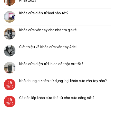
Hotline: 0367 585 949 – Tel: 02462 971 666
Email: info@lizman.vn
Danh sách Đại Lý
Đại lý tại Hà Nội
Đại lý tại TP. Hồ Chí Minh
Đại lý tại Đà Nẵng
Đại lý tại Đà Lạt
Đại lý tại Nha Trang
Bản đồ đến Lizman