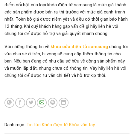
Bạn phải
đăng nhập
để gửi phản hồi.
Bài viết mới
TOP 4 KHÓA FACE ID CHO CỬA NHÔM XINGFA BÁN CHẠY
NHẤT 2026
TOP 5 Mẫu Khóa Vân Tay Cửa Nhôm Được Ưa Chuộng
Nhất 2025
Khóa cửa điện tử loại nào tốt?
Khóa cửa vân tay cho nhà trọ giá rẻ
Giới thiệu về Khóa cửa vân tay Adel