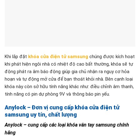
phòng, khách sạn, doanh nghiệp. Cam kết các sản phẩm đảm
bảo chất lượng, uy tín và được khách hàng ưa chuộng rộng rãi
trên thị trường hiện nay.
Anylock – đơn vị cung cấp khóa cửa điện tử samsung giá rẻ
Giá thành khóa cửa samsung hợp lý với nhu cầu tiêu dùng của
mọi nhà, cơ quan, doanh nghiệp, chế độ bảo hành lâu dài. Ưu
điểm nổi bật của loại khóa điện tử samsung là mức giá thành
các sản phẩm được bán ra thị trường với mức giá cạnh tranh
nhất. Toàn bộ giá được niêm yết và đều có thời gian bảo hành
12 tháng. Khi quý khách hàng gặp vấn đề gì hãy liên hệ với
chúng tôi để được hỗ trợ và giải quyết nhanh chóng.
Với những thông tin về
khóa cửa điện tử samsung
chúng tôi
vừa chia sẻ ở trên, hi vọng sẽ cung cấp thêm thông tin cho
bạn. Nếu bạn đang có nhu cầu sở hữu về dòng sản phẩm này
và muốn lắp đặt, nhưng chưa có thông tin. Vậy hãy liên hệ với