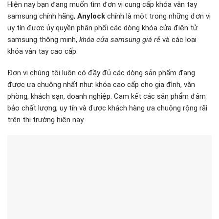
chúng tôi để được tư vấn chi tiết và hỗ trợ kịp thời.
Danh mục:
Tin tức
Khóa điện tử
Khóa vân tay
CÓ THỂ BẠN QUAN TÂM:
TOP 4 KHÓA FACE ID CHO CỬA
TOP 5 Mẫu Khóa Vân Tay Cửa
NHÔM XINGFA BÁN CHẠY
Nhôm Được Ưa Chuộng Nhất
NHẤT 2026
2025