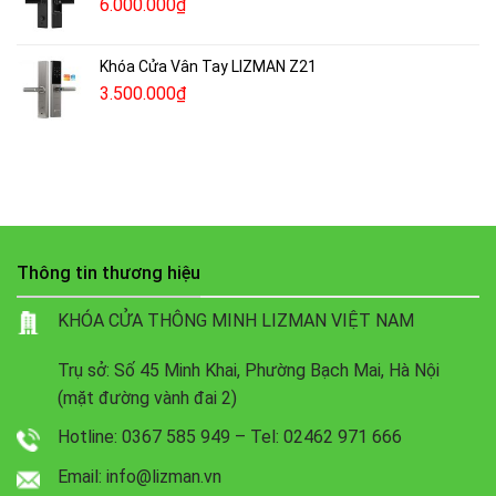
6.000.000
₫
Khóa Cửa Vân Tay LIZMAN Z21
3.500.000
₫
Thông tin thương hiệu
KHÓA CỬA THÔNG MINH LIZMAN VIỆT NAM
Trụ sở: Số 45 Minh Khai, Phường Bạch Mai, Hà Nội
(mặt đường vành đai 2)
Hotline: 0367 585 949 – Tel: 02462 971 666
Email: info@lizman.vn