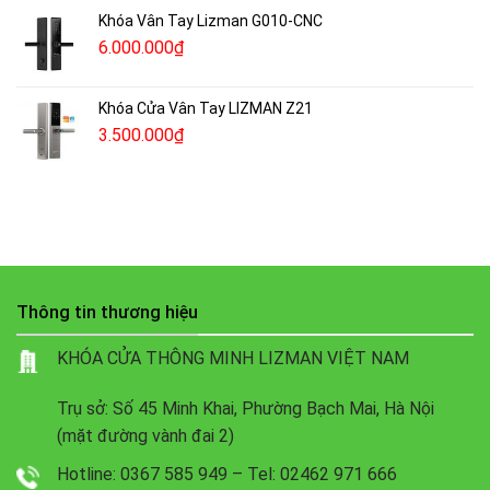
Khóa Vân Tay Lizman G010-CNC
6.000.000
₫
Khóa Cửa Vân Tay LIZMAN Z21
3.500.000
₫
Thông tin thương hiệu
KHÓA CỬA THÔNG MINH LIZMAN VIỆT NAM
Trụ sở: Số 45 Minh Khai, Phường Bạch Mai, Hà Nội
(mặt đường vành đai 2)
Hotline: 0367 585 949 – Tel: 02462 971 666