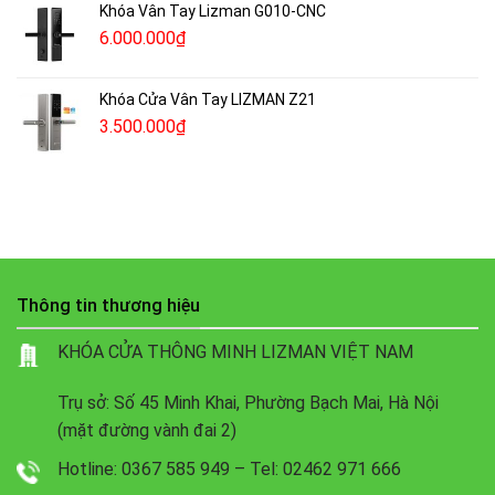
Khóa Vân Tay Lizman G010-CNC
6.000.000
₫
Khóa Cửa Vân Tay LIZMAN Z21
3.500.000
₫
Thông tin thương hiệu
KHÓA CỬA THÔNG MINH LIZMAN VIỆT NAM
Trụ sở: Số 45 Minh Khai, Phường Bạch Mai, Hà Nội
(mặt đường vành đai 2)
Hotline: 0367 585 949 – Tel: 02462 971 666