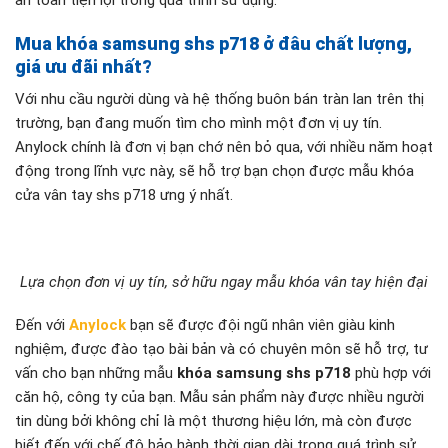
an toàn tiện lợi trong quá trình sử dụng.
Mua khóa samsung shs p718 ở đâu chất lượng,
giá ưu đãi nhất?
Với nhu cầu người dùng và hệ thống buôn bán tràn lan trên thị
trường, bạn đang muốn tìm cho mình một đơn vị uy tín.
Anylock chính là đơn vị bạn chớ nên bỏ qua, với nhiều năm hoạt
động trong lĩnh vực này, sẽ hỗ trợ bạn chọn được mẫu khóa
cửa vân tay shs p718 ưng ý nhất.
Lựa chọn đơn vị uy tín, sở hữu ngay mẫu khóa vân tay hiện đại
Đến với
Anylock
bạn sẽ được đội ngũ nhân viên giàu kinh
nghiệm, được đào tạo bài bản và có chuyên môn sẽ hỗ trợ, tư
vấn cho bạn những mẫu
khóa samsung shs p718
phù hợp với
căn hộ, công ty của bạn. Mẫu sản phẩm này được nhiều người
tin dùng bởi không chỉ là một thương hiệu lớn, mà còn được
biết đến với chế độ bảo hành thời gian dài trong quá trình sử