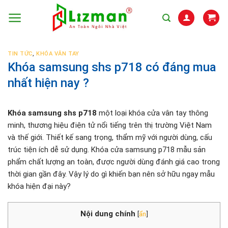
Skip
to
content
TIN TỨC
,
KHÓA VÂN TAY
Khóa samsung shs p718 có đáng mua
nhất hiện nay ?
Khóa samsung shs p718
một loại khóa cửa vân tay thông
minh, thương hiệu điện tử nổi tiếng trên thị trường Việt Nam
và thế giới. Thiết kế sang trọng, thẩm mỹ với người dùng, cấu
trúc tiện ích dễ sử dụng. Khóa cửa samsung p718 mẫu sản
phẩm chất lượng an toàn, được người dùng đánh giá cao trong
thời gian gần đây. Vậy lý do gì khiến bạn nên sở hữu ngay mẫu
khóa hiện đại này?
Nội dung chính
[
ẩn
]