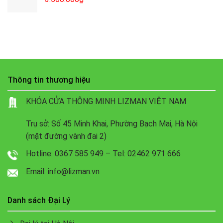
Thông tin thương hiệu
KHÓA CỬA THÔNG MINH LIZMAN VIỆT NAM
Trụ sở: Số 45 Minh Khai, Phường Bạch Mai, Hà Nội
(mặt đường vành đai 2)
Hotline: 0367 585 949 – Tel: 02462 971 666
Email: info@lizman.vn
Danh sách Đại Lý