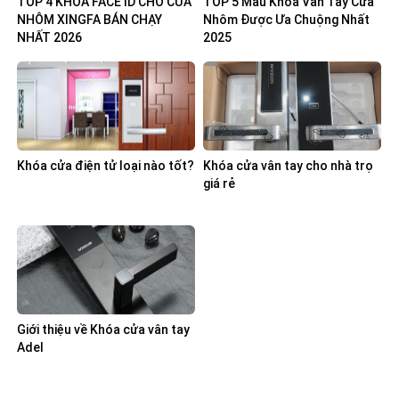
TOP 4 KHÓA FACE ID CHO CỬA
TOP 5 Mẫu Khóa Vân Tay Cửa
NHÔM XINGFA BÁN CHẠY
Nhôm Được Ưa Chuộng Nhất
NHẤT 2026
2025
Khóa cửa điện tử loại nào tốt?
Khóa cửa vân tay cho nhà trọ
giá rẻ
Giới thiệu về Khóa cửa vân tay
Adel