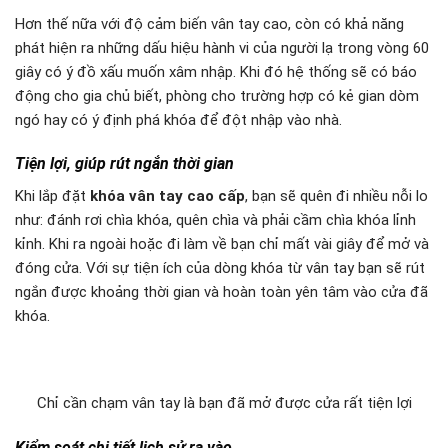
Hơn thế nữa với độ cảm biến vân tay cao, còn có khả năng
phát hiện ra những dấu hiệu hành vi của người lạ trong vòng 60
giây có ý đồ xấu muốn xâm nhập. Khi đó hệ thống sẽ có báo
động cho gia chủ biết, phòng cho trường hợp có kẻ gian dòm
ngó hay có ý định phá khóa để đột nhập vào nhà.
Tiện lợi, giúp rút ngắn thời gian
Khi lắp đặt
khóa vân tay cao cấp
, bạn sẽ quên đi nhiều nỗi lo
như: đánh rơi chìa khóa, quên chìa và phải cầm chìa khóa lỉnh
kỉnh. Khi ra ngoài hoặc đi làm về bạn chỉ mất vài giây để mở và
đóng cửa. Với sự tiện ích của dòng khóa từ vân tay bạn sẽ rút
ngắn được khoảng thời gian và hoàn toàn yên tâm vào cửa đã
khóa.
Chỉ cần chạm vân tay là bạn đã mở được cửa rất tiện lợi
Kiểm soát chi tiết lịch sử ra vào