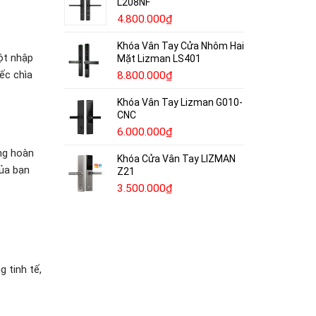
L208NF
4.800.000
₫
Khóa Vân Tay Cửa Nhôm Hai
ột nhập
Mặt Lizman LS401
ếc chìa
8.800.000
₫
Khóa Vân Tay Lizman G010-
CNC
6.000.000
₫
ng hoàn
Khóa Cửa Vân Tay LIZMAN
ủa bạn
Z21
3.500.000
₫
 tinh tế,