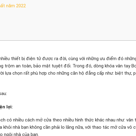
hất năm 2022
 nhiều thiết bị điện tử được ra đời, cùng với những ưu điểm đó nhữn
ng trộm an toàn, bảo mật tuyệt đối. Trong đó, dòng khóa vân tay B
ười lựa chọn rất phù hợp cho những căn hộ đẳng cấp như: biệt thự,
sau:
n lợi:
sch có nhiều cách mở cửa theo nhiều hình thức khác nhau như: vân t
ra khỏi nhà bạn không cần phải lo lắng nữa, với thao tác mở cửa vô 
o ngôi nhà của bạn.