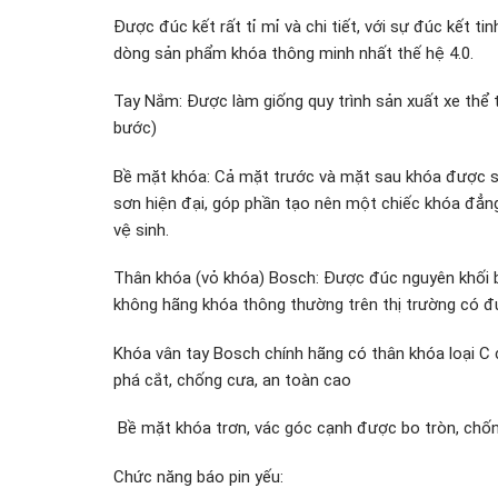
Được đúc kết rất tỉ mỉ và chi tiết, với sự đúc kết t
dòng sản phẩm khóa thông minh nhất thế hệ 4.0.
Tay Nắm: Được làm giống quy trình sản xuất xe thể t
bước)
Bề mặt khóa: Cả mặt trước và mặt sau khóa được sơ
sơn hiện đại, góp phần tạo nên một chiếc khóa đẳn
vệ sinh.
Thân khóa (vỏ khóa) Bosch: Được đúc nguyên khối b
không hãng khóa thông thường trên thị trường có đ
Khóa vân tay Bosch chính hãng có thân khóa loại C 
phá cắt, chống cưa, an toàn cao
Bề mặt khóa trơn, vác góc cạnh được bo tròn, chốn
Chức năng báo pin yếu: