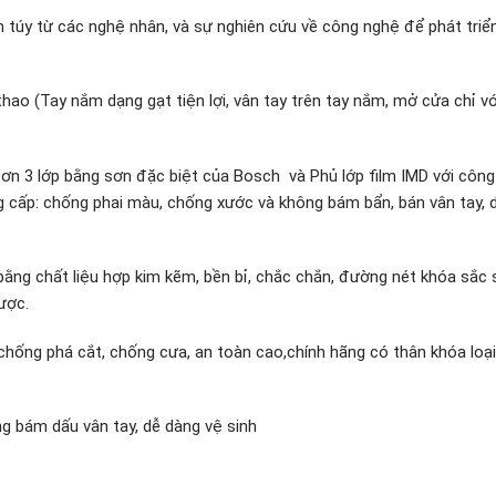
inh túy từ các nghệ nhân, và sự nghiên cứu về công nghệ để phát triển
hao (Tay nắm dạng gạt tiện lợi, vân tay trên tay nắm, mở cửa chỉ v
n 3 lớp bằng sơn đặc biệt của Bosch và Phủ lớp film IMD với côn
g cấp: chống phai màu, chống xước và không bám bẩn, bán vân tay, 
ằng chất liệu hợp kim kẽm, bền bỉ, chắc chắn, đường nét khóa sắc
ược.
chống phá cắt, chống cưa, an toàn cao,chính hãng có thân khóa loạ
g bám dấu vân tay, dễ dàng vệ sinh