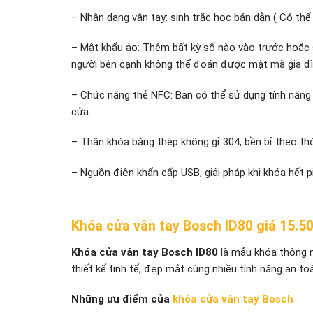
– Nhận dạng vân tay: sinh trắc học bán dẫn ( Có thể 
– Mật khẩu ảo: Thêm bất kỳ số nào vào trước hoặc s
người bên cạnh không thể đoán được mật mã gia đìn
– Chức năng thẻ NFC: Bạn có thể sử dụng tính năng
cửa.
– Thân khóa bằng thép không gỉ 304, bền bỉ theo thờ
– Nguồn điện khẩn cấp USB, giải pháp khi khóa hết pi
Khóa cửa vân tay Bosch ID80 giá 15.5
Khóa cửa v
ân tay
Bosch ID80
là mẫu khóa thông m
thiết kế tinh tế, đẹp mắt cùng nhiều tính năng an t
Những ưu điểm của
khóa cửa vân tay Bosch