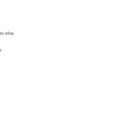
uộc sống
ơ