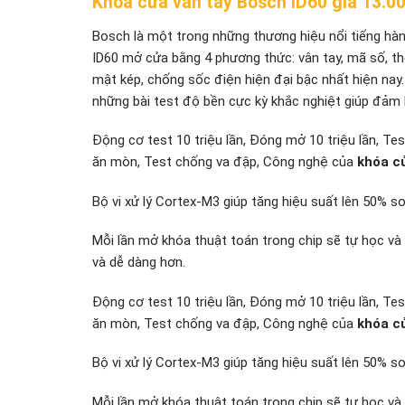
Khóa cửa vân tay Bosch ID60 giá 13.0
Bosch là một trong những thương hiệu nổi tiếng hà
ID60 mở cửa bằng 4 phương thức: vân tay, mã số, th
mật kép, chống sốc điện hiện đại bậc nhất hiện nay.
những bài test độ bền cực kỳ khắc nghiệt giúp đảm bả
Động cơ test 10 triệu lần, Đóng mở 10 triệu lầ
ăn mòn, Test chống va đập, Công nghệ của
khóa
cư
Bộ vi xử lý Cortex-M3 giúp tăng hiệu suất lên 50% so
Mỗi lần mở khóa thuật toán trong chip sẽ tự học và
và dễ dàng hơn.
Động cơ test 10 triệu lần, Đóng mở 10 triệu lầ
ăn mòn, Test chống va đập, Công nghệ của
khóa
cư
Bộ vi xử lý Cortex-M3 giúp tăng hiệu suất lên 50% so
Mỗi lần mở khóa thuật toán trong chip sẽ tự học và