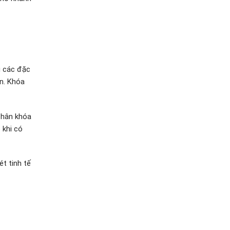
g các đặc
n. Khóa
Thân khóa
 khi có
ét tinh tế