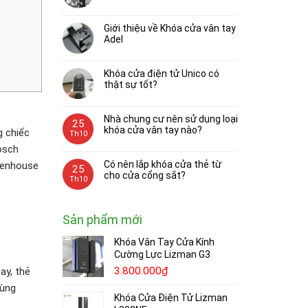
Giới thiệu về Khóa cửa vân tay
Adel
Khóa cửa điện tử Unico có
thật sự tốt?
Nhà chung cư nên sử dụng loại
25
khóa cửa vân tay nào?
g chiếc
Th10
osch
Có nên lắp khóa cửa thẻ từ
 penhouse
25
cho cửa cổng sắt?
Th10
Sản phẩm mới
Khóa Vân Tay Cửa Kính
Cường Lực Lizman G3
3.800.000
₫
ay, thẻ
cùng
Khóa Cửa Điện Tử Lizman