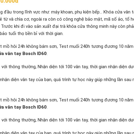
00.000đ
ng đầu trong lĩnh vực như: máy khoan, phụ kiện bếp… Khóa cửa vân 
ẻ từ và chìa cơ, ngoài ra còn có công nghệ bảo mật, mã số ảo, tổ 
 Trước khi đi vào sản xuất đại trà khóa cửa thông minh này còn phải
o tuổi thọ bền bỉ với thời gian.
n, Test mồ hôi 24h không bám sơn, Test muối 240h tương đương 10 năm
̉a vân tay
Bosch ID60
.
 với thông thường, Nhận diện tới 100 vân tay, thời gian nhận diện dướ
 nhận diện vân tay của bạn, quá trình tự học này giúp những lần sau
n, Test mồ hôi 24h không bám sơn, Test muối 240h tương đương 10 năm
̉a vân tay
Bosch ID60
.
 với thông thường, Nhận diện tới 100 vân tay, thời gian nhận diện dướ
 nhận diện vân tay của bạn, quá trình tự học này giúp những lần sau