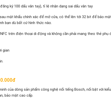
đăng ký 100 dấu vân tay), tỉ lệ nhận dạng sai dấu vân tay
au mật khẩu chính xác để mở cửa, có thể lên tới 32 bit để bảo mật
h bạn dù bất cứ hình thức nào.
 NFC trên điện thoại di động và không cần phải mang theo thẻ phụ
i gian
n.
00.000đ
inh của dòng sản phẩm công nghệ nổi tiếng Bosch, nổi bật với kiể
oàn, bảo mật cao cấp.