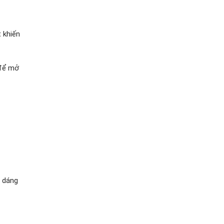
 khiến
 để mở
u dáng