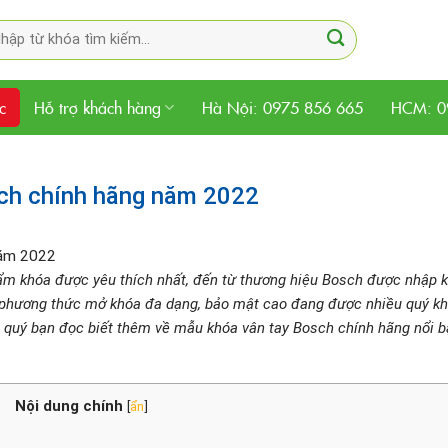
m
m:
ức
Hỗ trợ khách hàng
Hà Nội: 0975 856 665
HCM: 0
ch chính hãng năm 2022
ẩm khóa được yêu thích nhất, đến từ thương hiệu Bosch được nhập 
hữu phương thức mở khóa đa dạng, bảo mật cao đang được nhiều quý k
o quý bạn đọc biết thêm về mẫu khóa vân tay Bosch chính hãng nổi b
Nội dung chính
[
ẩn
]