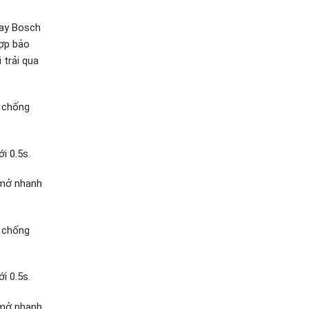
tay Bosch
hợp bảo
 trải qua
 chống
i 0.5s.
 mở nhanh
 chống
i 0.5s.
 mở nhanh