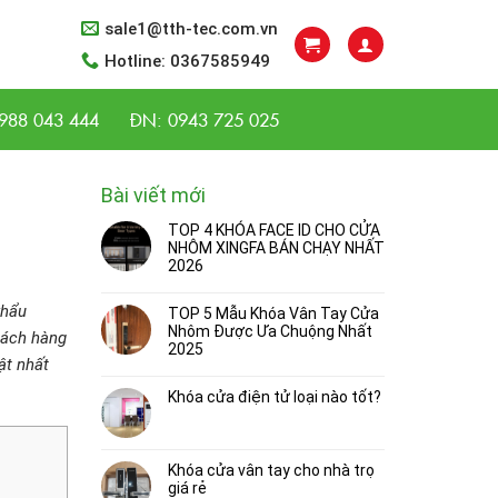
sale1@tth-tec.com.vn
Hotline: 0367585949
988 043 444
ĐN: 0943 725 025
Bài viết mới
TOP 4 KHÓA FACE ID CHO CỬA
NHÔM XINGFA BÁN CHẠY NHẤT
2026
khẩu
TOP 5 Mẫu Khóa Vân Tay Cửa
Nhôm Được Ưa Chuộng Nhất
hách hàng
2025
ật nhất
Khóa cửa điện tử loại nào tốt?
Khóa cửa vân tay cho nhà trọ
giá rẻ