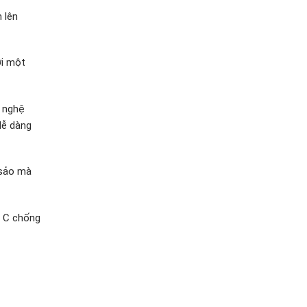
 lên
ới một
g nghệ
dễ dàng
 sảo mà
i C chống