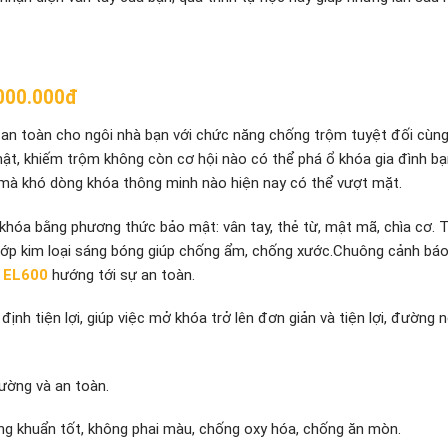
.000.000đ
 an toàn cho ngôi nhà bạn với chức năng chống trộm tuyệt đối cùn
t, khiếm trộm không còn cơ hội nào có thể phá ổ khóa gia đình bạ
 mà khó dòng khóa thông minh nào hiện nay có thể vượt mặt.
hóa bằng phương thức bảo mật: vân tay, thẻ từ, mật mã, chìa cơ. 
lớp kim loại sáng bóng giúp chống ẩm, chống xước.Chuông cảnh báo
 EL600
hướng tới sự an toàn.
định tiện lợi, giúp việc mở khóa trở lên đơn giản và tiện lợi, đường n
rường và an toàn.
ng khuẩn tốt, không phai màu, chống oxy hóa, chống ăn mòn.